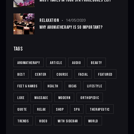
MUST-HAVES IN YOUR SPA PROCEDURES LIST
RELAXATION
14/05/2020
WHY AROMATHERAPY IS SO IMPORTANT?
TAGS
AROMATHERAPY
ARTICLE
AUDIO
BEAUTY
BEST
CENTER
COURSE
FACIAL
FEATURED
FEET & HANDS
HEALTH
IDEAS
LIFESTYLE
LUXE
MASSAGE
MODERN
ORTHOPEDIC
QUOTE
RELAX
SHOP
SPA
THERAPEUTIC
TRENDS
VIDEO
WITH SIDEBAR
WORLD