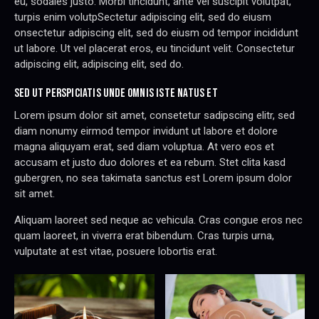
eu, sodales justo. Morbi tincidunt, ante vel suscipit volutpat,
turpis enim volutpSectetur adipiscing elit, sed do eiusm
onsectetur adipiscing elit, sed do eiusm od tempor incididunt
ut labore. Ut vel placerat eros, eu tincidunt velit. Consectetur
adipiscing elit, adipiscing elit, sed do.
SED UT PERSPICIATIS UNDE OMNIS ISTE NATUS ET
Lorem ipsum dolor sit amet, consetetur sadipscing elitr, sed
diam nonumy eirmod tempor invidunt ut labore et dolore
magna aliquyam erat, sed diam voluptua. At vero eos et
accusam et justo duo dolores et ea rebum. Stet clita kasd
gubergren, no sea takimata sanctus est Lorem ipsum dolor
sit amet.
Aliquam laoreet sed neque ac vehicula. Cras congue eros nec
quam laoreet, in viverra erat bibendum. Cras turpis urna,
vulputate at est vitae, posuere lobortis erat.