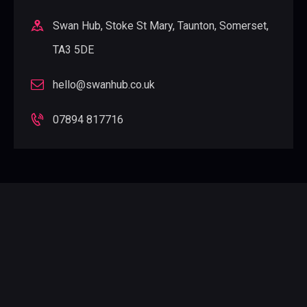
Swan Hub, Stoke St Mary, Taunton, Somerset,
TA3 5DE
hello@swanhub.co.uk
07894 817716