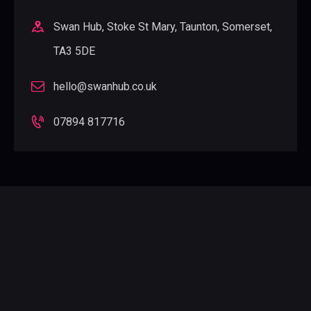
Swan Hub, Stoke St Mary, Taunton, Somerset,
TA3 5DE
hello@swanhub.co.uk
07894 817716