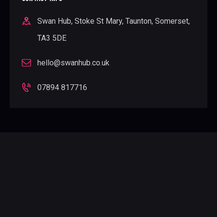
Swan Hub, Stoke St Mary, Taunton, Somerset,
TA3 5DE
hello@swanhub.co.uk
07894 817716