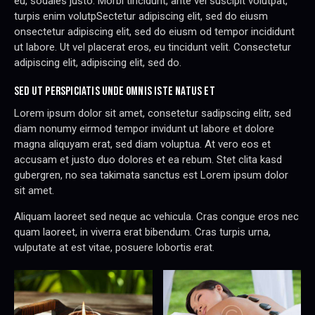
eu, sodales justo. Morbi tincidunt, ante vel suscipit volutpat,
turpis enim volutpSectetur adipiscing elit, sed do eiusm
onsectetur adipiscing elit, sed do eiusm od tempor incididunt
ut labore. Ut vel placerat eros, eu tincidunt velit. Consectetur
adipiscing elit, adipiscing elit, sed do.
SED UT PERSPICIATIS UNDE OMNIS ISTE NATUS ET
Lorem ipsum dolor sit amet, consetetur sadipscing elitr, sed
diam nonumy eirmod tempor invidunt ut labore et dolore
magna aliquyam erat, sed diam voluptua. At vero eos et
accusam et justo duo dolores et ea rebum. Stet clita kasd
gubergren, no sea takimata sanctus est Lorem ipsum dolor
sit amet.
Aliquam laoreet sed neque ac vehicula. Cras congue eros nec
quam laoreet, in viverra erat bibendum. Cras turpis urna,
vulputate at est vitae, posuere lobortis erat.