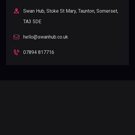
Swan Hub, Stoke St Mary, Taunton, Somerset,
TA3 5DE
hello@swanhub.co.uk
07894 817716